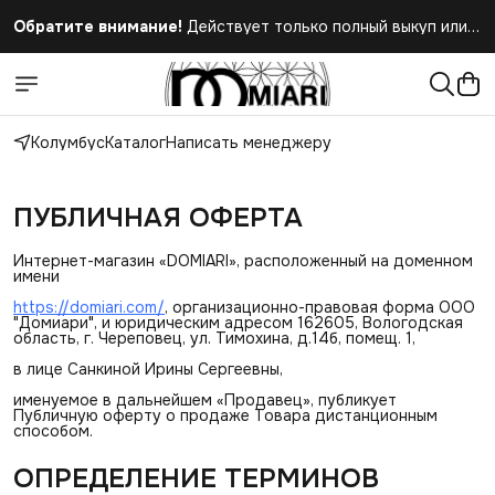
Обратите внимание!
Действует только полный выкуп или
полный отказ при получении заказа
Колумбус
Каталог
Написать менеджеру
ПУБЛИЧНАЯ ОФЕРТА
Интернет-магазин «DOMIARI», расположенный на доменном
имени
https://domiari.com/
, организационно-правовая форма ООО
"Домиари", и юридическим адресом 162605, Вологодская
область, г. Череповец, ул. Тимохина, д.14б, помещ. 1,
в лице Санкиной Ирины Сергеевны,
именуемое в дальнейшем «Продавец», публикует
Публичную оферту о продаже Товара дистанционным
способом.
ОПРЕДЕЛЕНИЕ ТЕРМИНОВ