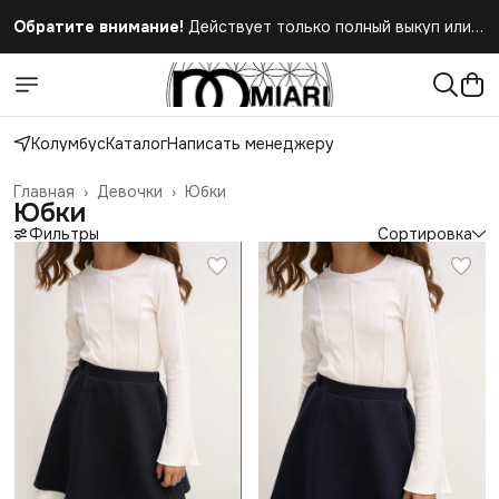
Обратите внимание!
Действует только полный выкуп или
полный отказ при получении заказа
Колумбус
Каталог
Написать менеджеру
Главная
›
Девочки
›
Юбки
Юбки
Фильтры
Сортировка