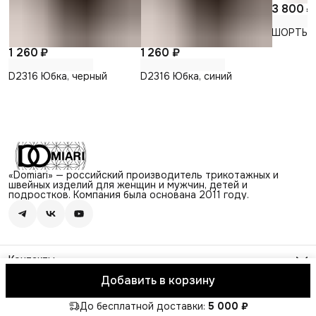
3 800 ₽
ШОРТЫ 2
1 260 ₽
1 260 ₽
D2316 Юбка, черный
D2316 Юбка, синий
«Domiari» — российский производитель трикотажных и
швейных изделий для женщин и мужчин, детей и
подростков. Компания была основана 2011 году.
Контакты
Адрес
Добавить в корзину
г. Череповец, ул. Архангельская, д.13
© Domiari
Оплата
Доставка
Правила возврата
Реквизиты
Оферт
Режим работы
Пн-Пт, 8:00-17:00
До бесплатной доставки:
5 000 ₽
Эл. почта