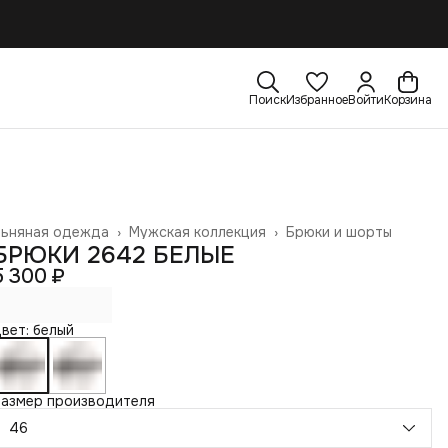
Поиск
Избранное
Войти
Корзина
Льняная одежда
›
Мужская коллекция
›
Брюки и шорты
лавная
›
БРЮКИ 2642 БЕЛЫЕ
5 300 ₽
вет: белый
Размер производителя
46