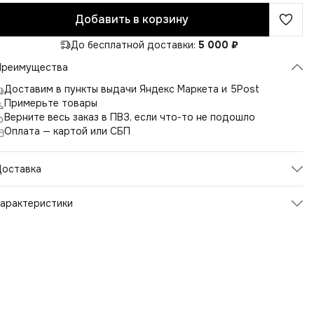
Добавить в корзину
До бесплатной доставки:
5 000 ₽
Преимущества
Доставим в пункты выдачи Яндекс Маркета и 5Post
Примерьте товары
Верните весь заказ в ПВЗ, если что-то не подошло
Оплата — картой или СБП
Доставка
арактеристики
Артикул
2642
Цвет
белый
Размер производителя
46
Состав
лен 100%
Пол
мужской
Бренд
DOMIARI