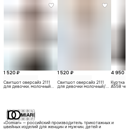
1 520 ₽
1 520 ₽
4 950 ₽
Свитшот оверсайз 2111
Свитшот оверсайз 2111
Куртка 
для девочки, молочный/
для девочки молочный/
А558 че
черный
синий
мальчика
«Domiari» — российский производитель трикотажных и
швейных изделий для женщин и мужчин, детей и