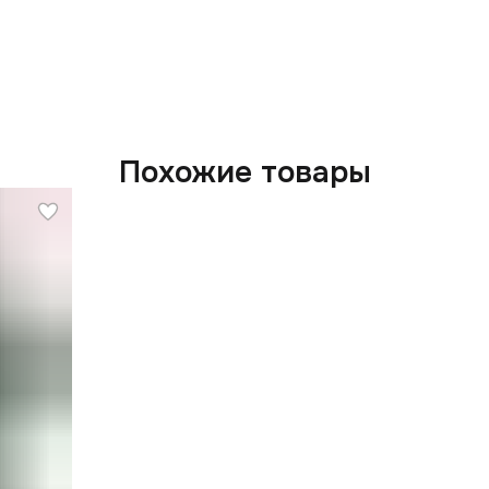
С
с
О
р
и
Похожие товары