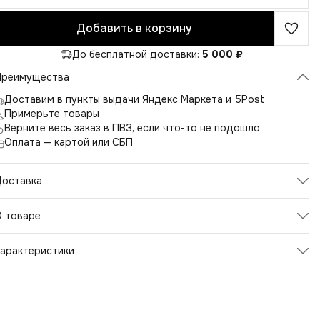
Добавить в корзину
До бесплатной доставки:
5 000 ₽
Преимущества
Доставим в пункты выдачи Яндекс Маркета и 5Post
Примерьте товары
Верните весь заказ в ПВЗ, если что-то не подошло
Оплата — картой или СБП
Доставка
О товаре
остюм для спорта и отдыха: Комфорт и стиль для активных
арактеристики
детей
Артикул
D2313
етская одежда для спорта и отдыха должна быть удобной,
тильной и функциональной. Наш костюм для спорта, школы и
Цвет
голубой
тдыха разработан с учетом потребностей детей, которые
юбят движение и приключения. Мы используем качественные
Размер
158
атериалы, чтобы обеспечить максимальный комфорт и