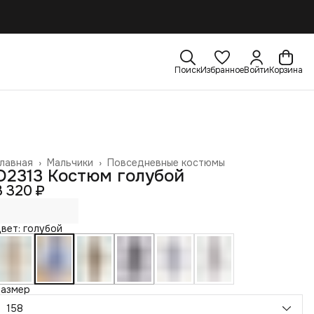
Поиск
Избранное
Войти
Корзина
лавная
›
Мальчики
›
Повседневные костюмы
D2313 Костюм голубой
3 320 ₽
вет: голубой
Размер
158