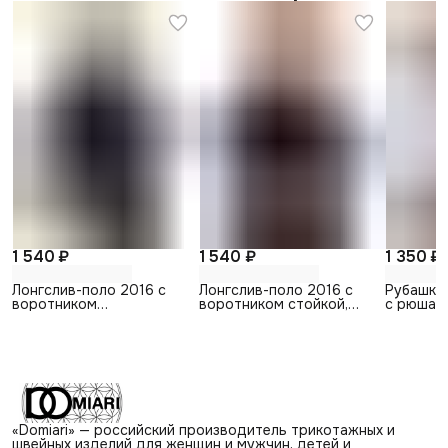
1 540 ₽
1 540 ₽
1 350 ₽
Лонгслив-поло 2016 с
Лонгслив-поло 2016 с
Рубашка
воротником
воротником стойкой,
с рюшами
стойкой,темно-синий
черный
«Domiari» — российский производитель трикотажных и
швейных изделий для женщин и мужчин, детей и