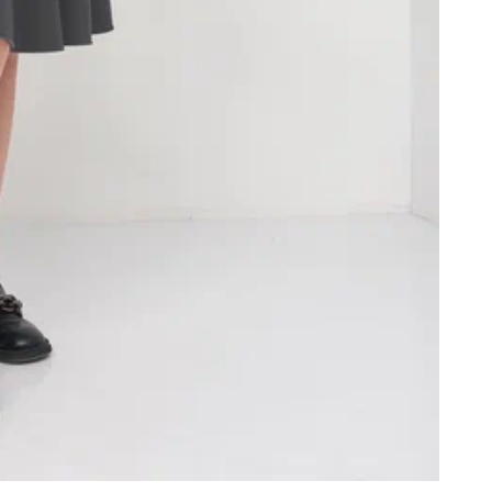
М
о
С
н
с
н
Д
С
с
О
р
и