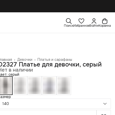
Поиск
Избранное
Войти
Корзина
лавная
›
Девочки
›
Платья и сарафаны
D2327 Платье для девочки, серый
Нет в наличии
вет: серый
Размер
140