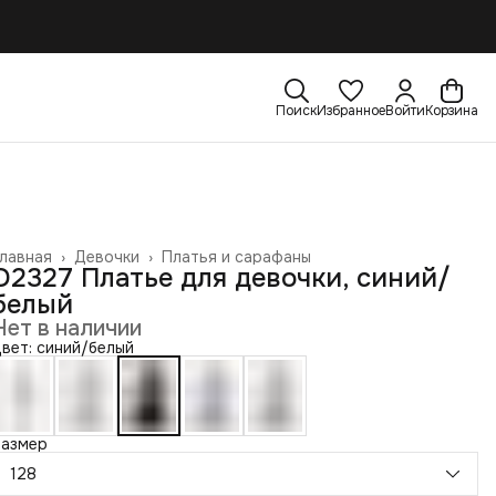
Поиск
Избранное
Войти
Корзина
лавная
›
Девочки
›
Платья и сарафаны
D2327 Платье для девочки, синий/
белый
Нет в наличии
вет: синий/белый
Размер
128