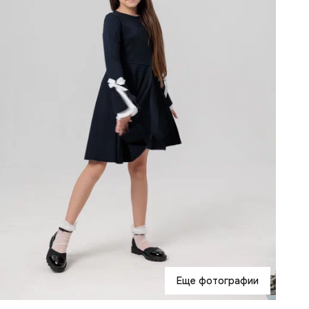
М
о
С
н
с
н
Д
С
с
О
р
и
Еще фотографии