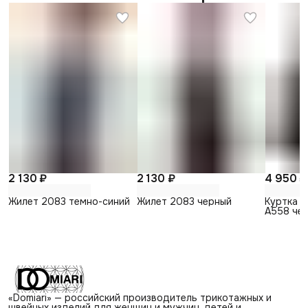
2 130 ₽
2 130 ₽
4 950 ₽
Жилет 2083 темно-синий
Жилет 2083 черный
Куртка 
А558 че
мальчика
«Domiari» — российский производитель трикотажных и
швейных изделий для женщин и мужчин, детей и