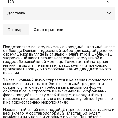
128
Доставка
О товаре
Характеристики
Представляем вашему вниманию нарядный школьный жилет
от бренда Domiari — идеальный выбор для каждой девочки,
стремящейся выглядеть стильно и элегантно в школе. Наш
укороченный жилет станет настоящей жемчужиной в
гардеробе вашей юной модницы Трикотажный материал
мягкий на ощупь, не вызывает раздражения и прекрасно
пропускает воздух, что особенно важно для длительного
ношения.
Жилет школьный легко стирается и не теряет форму после
многочисленных стирок. Жилет школьный для девочки
создан с учётом всех требований к школьной форме,
сочетая в себе строгость и изысканность. Укороченный
фасон придаёт жакету особый шарм, а нарядный вид
позволяет использовать его не только в учебные будни, но
и на торжественных мероприятиях.
Насыщенный синий цвет подойдёт для сезона осень-зима и
весна-лето. А состав хлопок 95%, эластан 5% будет
комфортным в носке и удобным в уходе. Для детей в