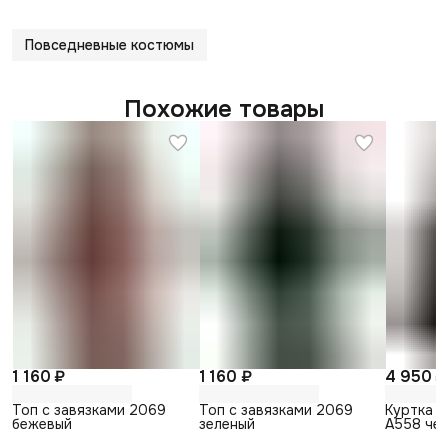
Повседневные костюмы
Похожие товары
1 160 ₽
1 160 ₽
4 950 ₽
Топ с завязками 2069
Топ с завязками 2069
Куртка 
бежевый
зеленый
А558 че
мальчика