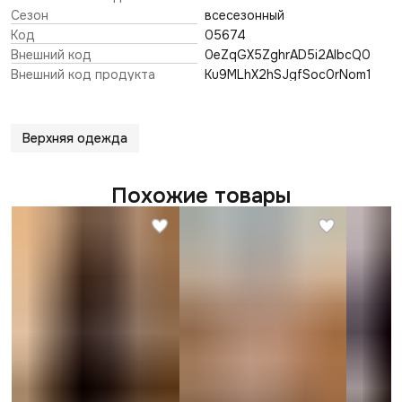
Сезон
всесезонный
Код
05674
Внешний код
0eZqGX5ZghrAD5i2AIbcQ0
Внешний код продукта
Ku9MLhX2hSJgfSoc0rNom1
Верхняя одежда
Похожие товары