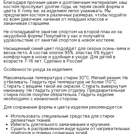
Благодаря прочным швам и долговечным материалам, наш
костюм прослужит долгие годы, не теряя своей формы и
цвета. К тому же, за изделием легко ухаживать. Мы
предлагаем костюм в различных размерах, чтобы подойти
ко всем девочкам, начиная от младших классов и
заканчивая старшими.
Не откладывайте занятие спортом на второй план из-за
неудобной формы! Покупайте у нас и получайте
удовольствие от занятий спортом в новом костюме.
Насыщенный синий цвет подойдёт для сезона осень-зима и
весна-лето. А состав хлопок 95%, эластан 5% будет
комфортным в носке и удобным в уходе. Для детей в
возрасте 7-16 лет. Сделано в России!
Особенности ухода за изделием:
Максимальная температура стирки 30°С. Мягкий режим. Не
отбеливать. Гладить при температуре не более 110°С.
Стирать с вещами такой же окраски. Стирать вывернутым
наизнанку. Не гладить утюгом отделку. Предварительная
стирка после покупки обязательна. Гладить изделие
необходимо с изнаночной стороны.
Для сохранения формы и цвета изделия рекомендуется:
Использовать специальные средства для стирки
деликатных тканей.
Избегать длительного замачивания и кручения.
Сушить в расправленном виде вдали от нагревательных
приборов и прямых солнечных лучей.