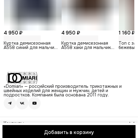
4 950 ₽
4 950 ₽
1 160 ₽
Куртка демисезонная
Куртка демисезонная
Топ с за
А558 синий для мальчика
А558 хаки для мальчика
бежевый
и девочки
и девочки
«Domiari» — российский производитель трикотажных и
швейных изделий для женщин и мужчин, детей и
подростков. Компания была основана 2011 году.
Контакты
Адрес
Добавить в корзину
г. Череповец, ул. Архангельская, д.13