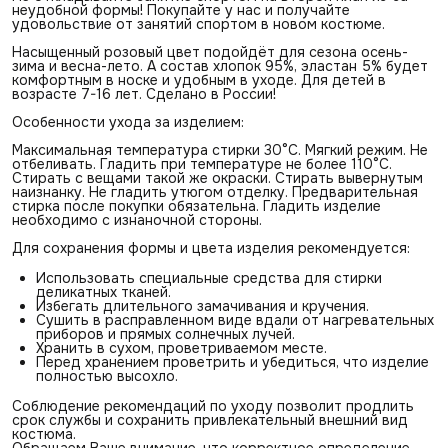
неудобной формы! Покупайте у нас и получайте
удовольствие от занятий спортом в новом костюме.
Насыщенный розовый цвет подойдёт для сезона осень-
зима и весна-лето. А состав хлопок 95%, эластан 5% будет
комфортным в носке и удобным в уходе. Для детей в
возрасте 7-16 лет. Сделано в России!
Особенности ухода за изделием:
Максимальная температура стирки 30°С. Мягкий режим. Не
отбеливать. Гладить при температуре не более 110°С.
Стирать с вещами такой же окраски. Стирать вывернутым
наизнанку. Не гладить утюгом отделку. Предварительная
стирка после покупки обязательна. Гладить изделие
необходимо с изнаночной стороны.
Для сохранения формы и цвета изделия рекомендуется:
Использовать специальные средства для стирки
деликатных тканей.
Избегать длительного замачивания и кручения.
Сушить в расправленном виде вдали от нагревательных
приборов и прямых солнечных лучей.
Хранить в сухом, проветриваемом месте.
Перед хранением проветрить и убедиться, что изделие
полностью высохло.
Соблюдение рекомендаций по уходу позволит продлить
срок службы и сохранить привлекательный внешний вид
костюма.
Обращаем Ваше внимание, что корректное определение