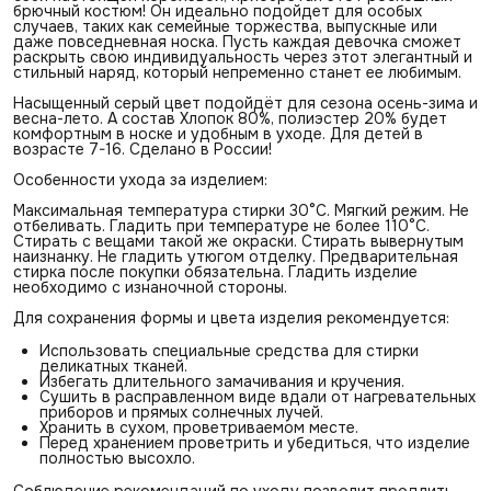
брючный костюм! Он идеально подойдет для особых
случаев, таких как семейные торжества, выпускные или
даже повседневная носка. Пусть каждая девочка сможет
раскрыть свою индивидуальность через этот элегантный и
стильный наряд, который непременно станет ее любимым.
Насыщенный серый цвет подойдёт для сезона осень-зима и
весна-лето. А состав Хлопок 80%, полиэстер 20% будет
комфортным в носке и удобным в уходе. Для детей в
возрасте 7-16. Сделано в России!
Особенности ухода за изделием:
Максимальная температура стирки 30°С. Мягкий режим. Не
отбеливать. Гладить при температуре не более 110°С.
Стирать с вещами такой же окраски. Стирать вывернутым
наизнанку. Не гладить утюгом отделку. Предварительная
стирка после покупки обязательна. Гладить изделие
необходимо с изнаночной стороны.
Для сохранения формы и цвета изделия рекомендуется:
Использовать специальные средства для стирки
деликатных тканей.
Избегать длительного замачивания и кручения.
Сушить в расправленном виде вдали от нагревательных
приборов и прямых солнечных лучей.
Хранить в сухом, проветриваемом месте.
Перед хранением проветрить и убедиться, что изделие
полностью высохло.
Соблюдение рекомендаций по уходу позволит продлить