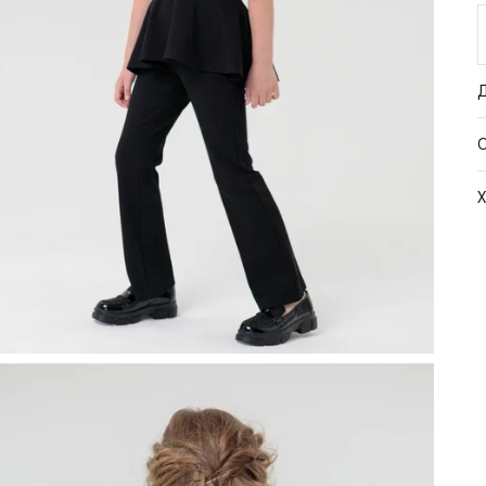
К
Х
ч
э
с
т
и
п
с
ш
о
С