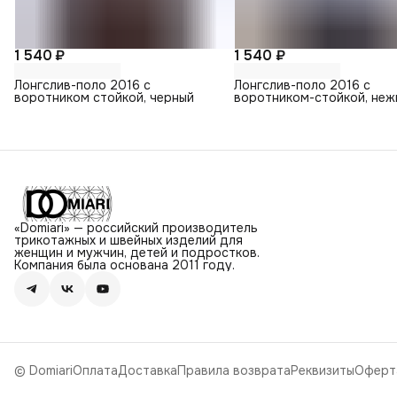
1 540 ₽
1 540 ₽
Лонгслив-поло 2016 с
Лонгслив-поло 2016 с
воротником стойкой, черный
воротником-стойкой, неж
голубой
«Domiari» — российский производитель
трикотажных и швейных изделий для
женщин и мужчин, детей и подростков.
Компания была основана 2011 году.
© Domiari
Оплата
Доставка
Правила возврата
Реквизиты
Оферт