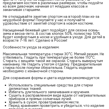
предлагаем костюм в различных размерах, чтобы подойти
ко всем девочкам, начиная от младших классов и
заканчивая старшими.
Не откладывайте занятие спортом на второй план из-за
неудобной формы! Покупайте у нас и получайте
удовольствие от занятий спортом в новом костюме.
Насыщенный бежевый цвет подойдёт для сезона осень-
зима и весна-лето. А состав хлопок 50%, полиэстер 50%
будет комфортным в носке и удобным в уходе. Для детей в
возрасте 7-16 лет. Сделано в России!
Особенности ухода за изделием:
Максимальная температура стирки 30°С. Мягкий режим. Не
отбеливать. Гладить при температуре не более 110°С.
Стирать с вещами такой же окраски. Стирать вывернутым
наизнанку. Не гладить утюгом отделку. Предварительная
стирка после покупки обязательна. Гладить изделие
необходимо с изнаночной стороны.
Для сохранения формы и цвета изделия рекомендуется:
Использовать специальные средства для стирки
деликатных тканей.
Избегать длительного замачивания и кручения.
Сушить в расправленном виде вдали от нагревательных
приборов и прямых солнечных лучей.
Хранить в сухом, проветриваемом месте.
Перед хранением проветрить и убедиться, что изделие
полностью высохло.