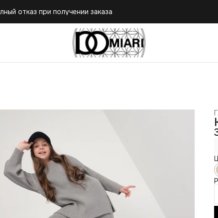
лный отказ при получении заказа
Г
Ц