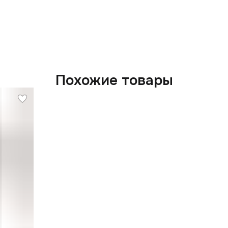
С
с
О
р
и
Похожие товары