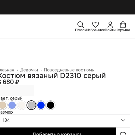
Поиск
Избранное
Войти
Корзина
лавная
›
Девочки
›
Повседневные костюмы
Костюм вязаный D2310 серый
3 680 ₽
вет: серый
Размер
134
Добавить в корзину