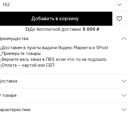
152
Добавить в корзину
До бесплатной доставки:
5 000 ₽
Преимущества
Доставим в пункты выдачи Яндекс Маркета и 5Post
Примерьте товары
Верните весь заказ в ПВЗ, если что-то не подошло
Оплата — картой или СБП
Доставка
О товаре
упальник для девочки подростка слитный. Подходит для
арактеристики
анятий в бассейне, для отдыха на море, озере и речке.
упальник не теряет цвет и форму после многократных
Артикул
2065
стирок. Сделано в России. ПОДОЙДЕТ ДЛЯ ДЕВОЧЕК
СТРОЙНОЙ И СРЕДНЕЙ КОМПЛЕКЦИИ.
Цвет
черный