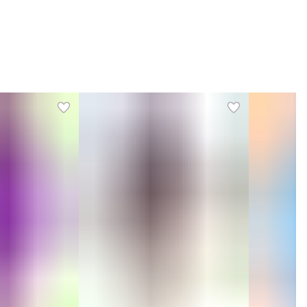
Размер
152
Размер производителя
152
Состав
Нейлон 95%, эластан 5%
Пол
Девочки
Бренд
DOMIARI
Конструктивные
слитный, с воланом на одно
особенности модели
плечо
Сезон
Весна-лето
Бренд
Domiari