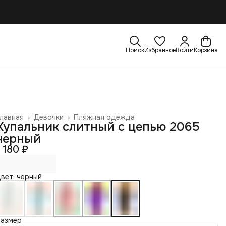
Поиск
Избранное
Войти
Корзина
лавная
›
Девочки
›
Пляжная одежда
Купальник слитный с цепью 2065
черный
1 180 ₽
вет: черный
Размер