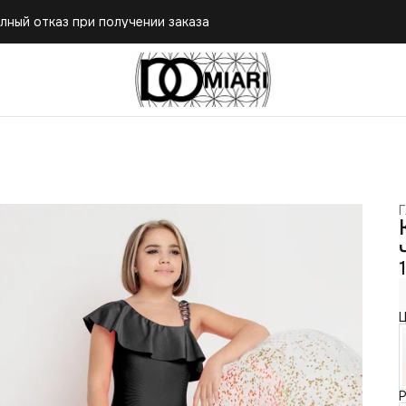
лный отказ при получении заказа
Г
Ц