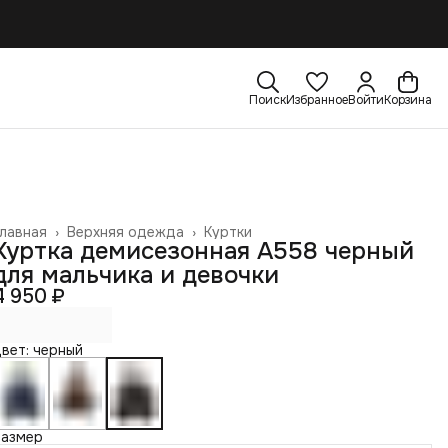
Поиск
Избранное
Войти
Корзина
лавная
›
Верхняя одежда
›
Куртки
Куртка демисезонная А558 черный
для мальчика и девочки
4 950 ₽
вет: черный
Размер