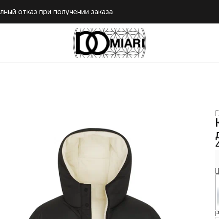
лный отказ при получении заказа
Г
Ц