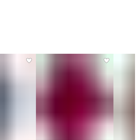
Хранить в сухом, проветриваемом месте.
Перед хранением проветрить и убедиться, что изделие
полностью высохло.
облюдение рекомендаций по уходу позволит продлить срок
лужбы и сохранить привлекательный внешний вид платья.
бращаем Ваше внимание, что корректное определение
азмера детской одежды напрямую зависит от
ндивидуальных особенностей ребёнка.