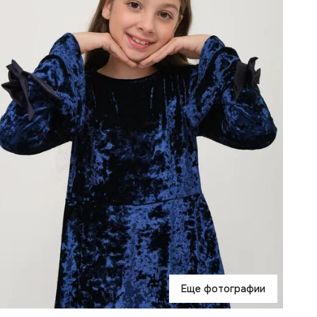
Э
с
п
с
н
и
в
с
Н
з
б
в
О
М
о
С
н
с
н
Д
Еще фотографии