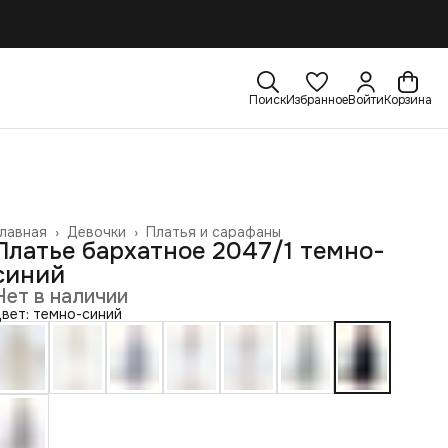
Поиск
Избранное
Войти
Корзина
лавная
›
Девочки
›
Платья и сарафаны
Платье бархатное 2047/1 темно-
синий
Нет в наличии
вет: темно-синий