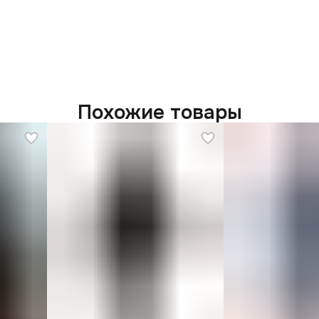
С
с
О
р
и
Похожие товары