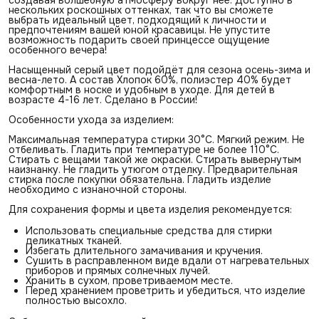
нескольких роскошных оттенках, так что вы сможете
выбрать идеальный цвет, подходящий к личности и
предпочтениям вашей юной красавицы. Не упустите
возможность подарить своей принцессе ощущение
особенного вечера!
Насыщенный серый цвет подойдёт для сезона осень-зима и
весна-лето. А состав Хлопок 60%, полиэстер 40% будет
комфортным в носке и удобным в уходе. Для детей в
возрасте 4-16 лет. Сделано в России!
Особенности ухода за изделием:
Максимальная температура стирки 30°С. Мягкий режим. Не
отбеливать. Гладить при температуре не более 110°С.
Стирать с вещами такой же окраски. Стирать вывернутым
наизнанку. Не гладить утюгом отделку. Предварительная
стирка после покупки обязательна. Гладить изделие
необходимо с изнаночной стороны.
Для сохранения формы и цвета изделия рекомендуется:
Использовать специальные средства для стирки
деликатных тканей.
Избегать длительного замачивания и кручения.
Сушить в расправленном виде вдали от нагревательных
приборов и прямых солнечных лучей.
Хранить в сухом, проветриваемом месте.
Перед хранением проветрить и убедиться, что изделие
полностью высохло.