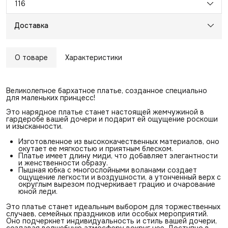
116
Доставка
О товаре
Характеристики
Великолепное бархатное платье, созданное специально
для маленьких принцесс!
Это нарядное платье станет настоящей жемчужиной в
гардеробе вашей дочери и подарит ей ощущение роскоши
и изысканности.
Изготовленное из высококачественных материалов, оно
окутает ее мягкостью и приятным блеском.
Платье имеет длину миди, что добавляет элегантности
и женственности образу.
Пышная юбка с многослойными воланами создает
ощущение легкости и воздушности, а утонченный верх с
округлым вырезом подчеркивает грацию и очарование
юной леди.
Это платье станет идеальным выбором для торжественных
случаев, семейных праздников или особых мероприятий.
Оно подчеркнет индивидуальность и стиль вашей дочери,
создавая волшебную атмосферу вокруг нее. Доступно в