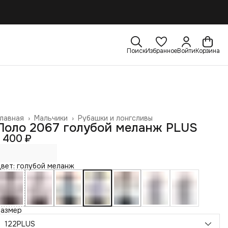
Поиск
Избранное
Войти
Корзина
лавная
›
Мальчики
›
Рубашки и лонгсливы
Поло 2067 голубой меланж PLUS
1 400 ₽
вет: голубой меланж
Размер
122PLUS