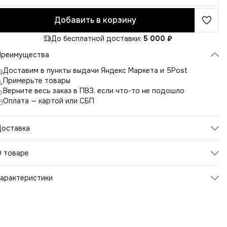
Добавить в корзину
До бесплатной доставки:
5 000 ₽
Преимущества
Доставим в пункты выдачи Яндекс Маркета и 5Post
Примерьте товары
Верните весь заказ в ПВЗ, если что-то не подошло
Оплата — картой или СБП
Доставка
О товаре
утболка-поло для мальчика с короткими рукавами и
арактеристики
ланкой на кнопках - идеальный выбор для школьной формы.
та футболка сочетает в себе комфорт и стиль, создавая
Артикул
2067
ккуратный и ухоженный образ.
Цвет
голубой меланж
акая футболка идеально подходит для школы, выполняя
ребования дресс-кода и предоставляя мальчику комфорт и
Размер
122PLUS
добство в течение всего дня. Она также легко