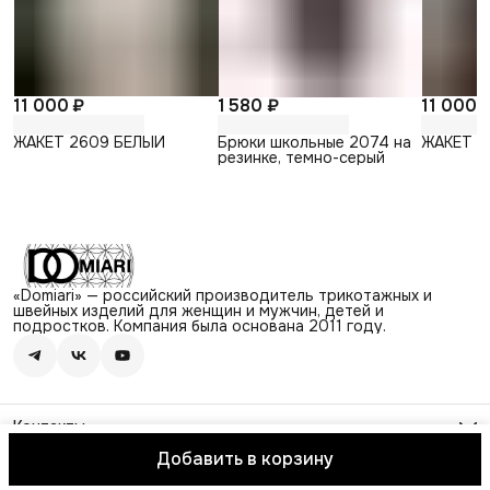
11 000 ₽
1 580 ₽
11 000 
ЖАКЕТ 2609 БЕЛЫЙ
Брюки школьные 2074 на
ЖАКЕТ 2
резинке, темно-серый
«Domiari» — российский производитель трикотажных и
швейных изделий для женщин и мужчин, детей и
подростков. Компания была основана 2011 году.
Контакты
Адрес
Добавить в корзину
г. Череповец, ул. Архангельская, д.13
© Domiari
Оплата
Доставка
Правила возврата
Реквизиты
Оферт
Режим работы