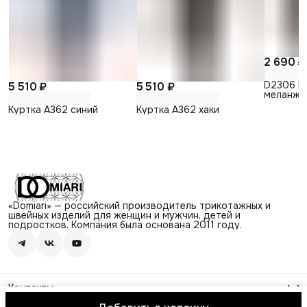
2 690 ₽
D2306 Б
5 510 ₽
5 510 ₽
меланж
Куртка А362 синий
Куртка А362 хаки
«Domiari» — российский производитель трикотажных и
швейных изделий для женщин и мужчин, детей и
подростков. Компания была основана 2011 году.
Контакты
Адрес