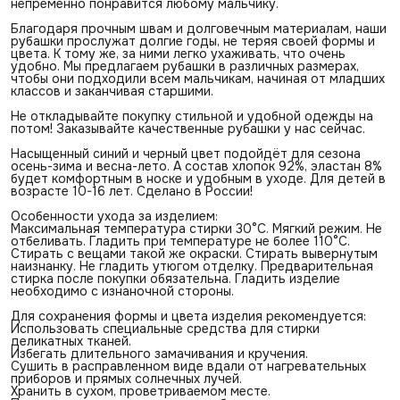
непременно понравится любому мальчику.
Благодаря прочным швам и долговечным материалам, наши
рубашки прослужат долгие годы, не теряя своей формы и
цвета. К тому же, за ними легко ухаживать, что очень
удобно. Мы предлагаем рубашки в различных размерах,
чтобы они подходили всем мальчикам, начиная от младших
классов и заканчивая старшими.
Не откладывайте покупку стильной и удобной одежды на
потом! Заказывайте качественные рубашки у нас сейчас.
Насыщенный синий и черный цвет подойдёт для сезона
осень-зима и весна-лето. А состав хлопок 92%, эластан 8%
будет комфортным в носке и удобным в уходе. Для детей в
возрасте 10-16 лет. Сделано в России!
Особенности ухода за изделием:
Максимальная температура стирки 30°С. Мягкий режим. Не
отбеливать. Гладить при температуре не более 110°С.
Стирать с вещами такой же окраски. Стирать вывернутым
наизнанку. Не гладить утюгом отделку. Предварительная
стирка после покупки обязательна. Гладить изделие
необходимо с изнаночной стороны.
Для сохранения формы и цвета изделия рекомендуется:
Использовать специальные средства для стирки
деликатных тканей.
Избегать длительного замачивания и кручения.
Сушить в расправленном виде вдали от нагревательных
приборов и прямых солнечных лучей.
Хранить в сухом, проветриваемом месте.