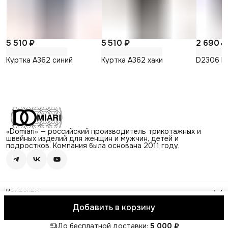
5 510 ₽
5 510 ₽
2 690 ₽
Куртка А362 синий
Куртка А362 хаки
D2306 Б
«Domiari» — российский производитель трикотажных и
швейных изделий для женщин и мужчин, детей и
подростков. Компания была основана 2011 году.
Контакты
Адрес
Добавить в корзину
г. Череповец, ул. Архангельская, д.13
© Domiari
Оплата
Доставка
Правила возврата
Реквизиты
Оферт
Режим работы
Пн-Пт, 8:00-17:00
До бесплатной доставки:
5 000 ₽