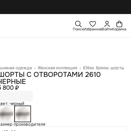
Поиск
Избранное
Войти
Корзина
Льняная одежда
›
Женская коллекция
›
Юбки, брюки, шорты
лавная
›
ШОРТЫ С ОТВОРОТАМИ 2610
ЧЕРНЫЕ
5 800 ₽
вет: черный
Размер производителя