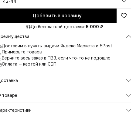
42-44
Добавить в корзину
До бесплатной доставки:
5 000 ₽
Преимущества
Доставим в пункты выдачи Яндекс Маркета и 5Post
Примерьте товары
Верните весь заказ в ПВЗ, если что-то не подошло
Оплата — картой или СБП
Доставка
О товаре
орты льняные с отворотом по низу, длина до колена.
арактеристики
арманы с отрезным бочком и резинка по поясу. Ткань 100%
ен 200-240 грамм на метр, достаточно плотная и в тоже
Артикул
2610
ремя комфортная для весенне-летнего периода.
Цвет
черный