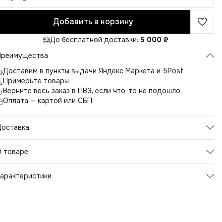
Добавить в корзину
До бесплатной доставки:
5 000 ₽
Преимущества
Доставим в пункты выдачи Яндекс Маркета и 5Post
Примерьте товары
Верните весь заказ в ПВЗ, если что-то не подошло
Оплата — картой или СБП
Доставка
О товаре
орты льняные с карманами и резинкой по поясу. Ткань 100%
арактеристики
ен 200-240 грамм на метр, достаточно плотная и в тоже
ремя комфортная для весенне-летнего периода.
Артикул
2606
Цвет
белый
Размер производителя
40-42