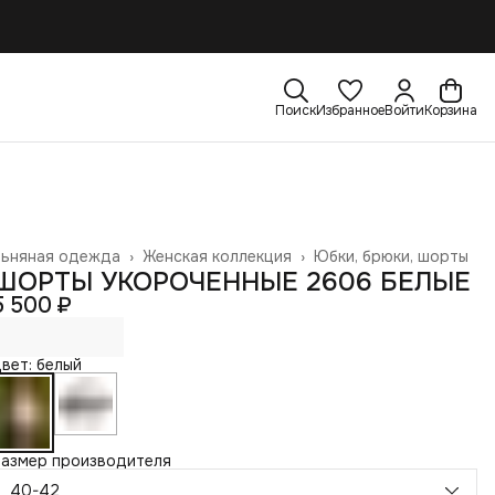
Поиск
Избранное
Войти
Корзина
Льняная одежда
›
Женская коллекция
›
Юбки, брюки, шорты
лавная
›
ШОРТЫ УКОРОЧЕННЫЕ 2606 БЕЛЫЕ
5 500 ₽
вет: белый
Размер производителя
40-42