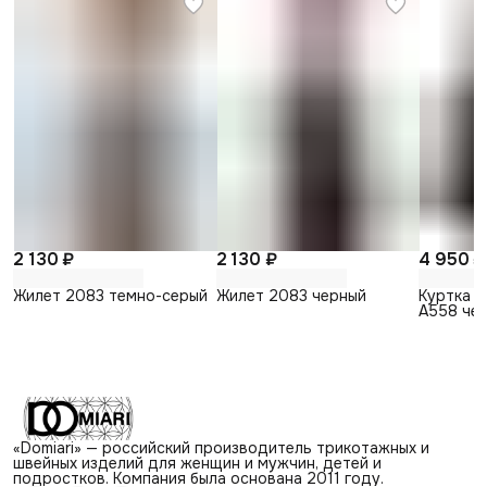
2 130 ₽
2 130 ₽
4 950 ₽
Жилет 2083 темно-серый
Жилет 2083 черный
Куртка 
А558 че
мальчика
«Domiari» — российский производитель трикотажных и
швейных изделий для женщин и мужчин, детей и
подростков. Компания была основана 2011 году.