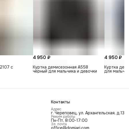
4 950 ₽
4 950 ₽
2107 с
Куртка демисезонная А558
Куртка дем
черный для мальчика и девочки
для мальчик
Контакты
Адрес
г. Череповец, ул. Архангельская, д.13
Режим работы
Пн-Пт, 8:00-17:00
Эл. почта
office@domiari.com