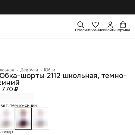
Поиск
Избранное
Войти
Корзина
лавная
›
Девочки
›
Юбки
Юбка-шорты 2112 школьная, темно-
синий
1 770 ₽
вет: темно-синий
Размер