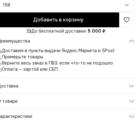
158
Добавить в корзину
До бесплатной доставки:
5 000 ₽
Преимущества
Доставим в пункты выдачи Яндекс Маркета и 5Post
Примерьте товары
Верните весь заказ в ПВЗ, если что-то не подошло
Оплата — картой или СБП
Доставка
О товаре
Представляем вам школьную юбку-шорты — стильный и
арактеристики
рактичный элемент гардероба для девочки. Наша модель
очетает элегантность юбки и удобство встроенных шорт,
Артикул
2112
беспечивая свободу движений и комфорт в течение всего
чебного дня. Отличный выбор для подростков и младших
Цвет
темно-синий
кольниц от бренда Domiari.