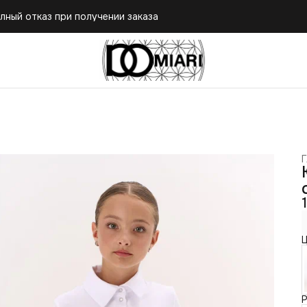
лный отказ при получении заказа
Г
Ц