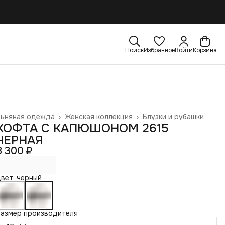
Поиск
Избранное
Войти
Корзина
Льняная одежда
›
Женская коллекция
›
Блузки и рубашки
лавная
›
КОФТА С КАПЮШОНОМ 2615
ЧЕРНАЯ
8 300 ₽
вет: черный
Размер производителя