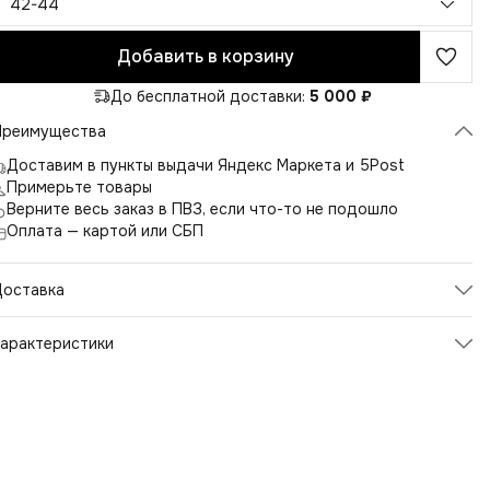
42-44
Добавить в корзину
До бесплатной доставки:
5 000 ₽
Преимущества
Доставим в пункты выдачи Яндекс Маркета и 5Post
Примерьте товары
Верните весь заказ в ПВЗ, если что-то не подошло
Оплата — картой или СБП
Доставка
арактеристики
Артикул
2615
Цвет
черный
Размер производителя
42-44
Состав
лен 100%
Пол
женский