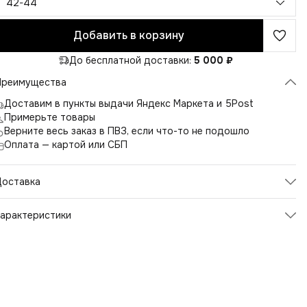
42-44
Добавить в корзину
До бесплатной доставки:
5 000 ₽
Преимущества
Доставим в пункты выдачи Яндекс Маркета и 5Post
Примерьте товары
Верните весь заказ в ПВЗ, если что-то не подошло
Оплата — картой или СБП
Доставка
арактеристики
Артикул
2615
Цвет
черный
Размер производителя
42-44
Состав
лен 100%
Пол
женский