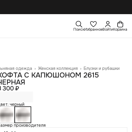
Поиск
Избранное
Войти
Корзина
Льняная одежда
›
Женская коллекция
›
Блузки и рубашки
лавная
›
КОФТА С КАПЮШОНОМ 2615
ЧЕРНАЯ
8 300 ₽
вет: черный
Размер производителя